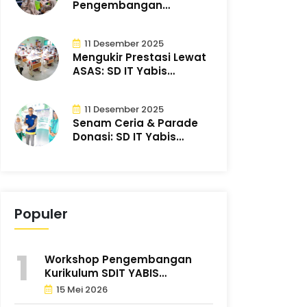
Pengembangan
Kurikulum SDIT YABIS
Tingkatkan K..
11 Desember 2025
Mengukir Prestasi Lewat
ASAS: SD IT Yabis
Mantapkan Pem..
11 Desember 2025
Senam Ceria & Parade
Donasi: SD IT Yabis
Bergerak Bersa..
Populer
Workshop Pengembangan
Kurikulum SDIT YABIS
Tingkatkan K..
15 Mei 2026