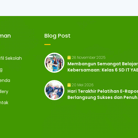
aman
Blog Post
28 November 2025
fil Sekolah
Membangun Semangat Belajar
og
Kebersamaan: Kelas 6 SD IT YA
Ikuti ..
enda
20 Mei 2026
Hari Terakhir Pelatihan E-Rapo
lery
Berlangsung Sukses dan Penuh
ntak
Antusi..