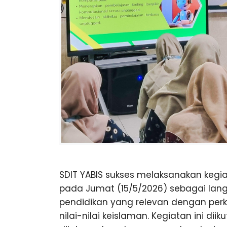
u
G
n
g
SDIT YABIS sukses melaksanakan kegi
pada Jumat (15/5/2026) sebagai lan
pendidikan yang relevan dengan p
nilai-nilai keislaman. Kegiatan ini dii