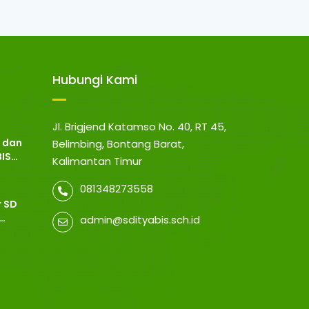
Hubungi Kami
Jl. Brigjend Katamso No. 40, RT 45,
 dan
Belimbing, Bontang Barat,
BIS
Kalimantan Timur
081348273558
r SD
admin@sdityabis.sch.id