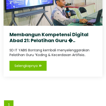
I
g
,
S
T
r
a
B
v
e
Membangun Kompetensi Digital
l
O
Abad 21: Pelatihan Guru �..
P
a
l
SD IT YABIS Bontang kembali menyelenggarakan
N
e
Pelatihan Guru “Koding & Kecerdasan Artifisia..
m
T
b
Selengkapnya
a
n
A
g
L
a
N
m
p
u
1