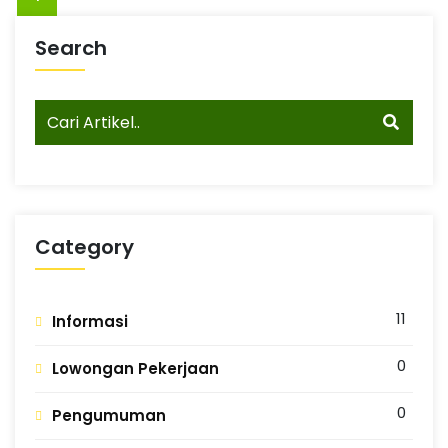
G
n
g
Search
Category
11
Informasi
0
Lowongan Pekerjaan
0
Pengumuman