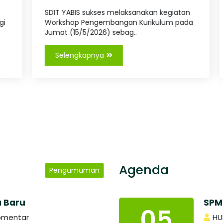
Tingkatkan K..
SDIT YABIS sukses melaksanakan kegiatan
Workshop Pengembangan Kurikulum pada
Jumat (15/5/2026) sebag..
Selengkapnya
Agenda
Pengumuman
a Baru
SPM
05
omentar
HU