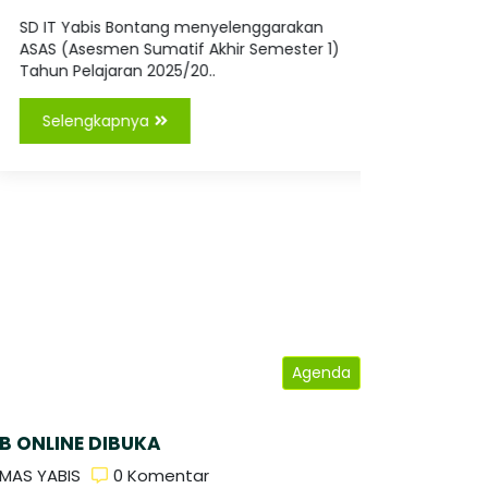
Pem..
Bersa..
SD IT Yabis Bontang menyelenggarakan
SD IT Yab
ASAS (Asesmen Sumatif Akhir Semester 1)
kegiatan 
Tahun Pelajaran 2025/20..
Bersama, B
Selengkapnya
Seleng
Agenda
B ONLINE DIBUKA
MAS YABIS
0 Komentar