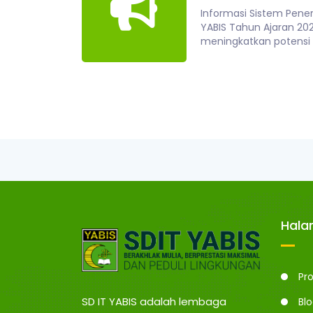
Informasi Sistem Pene
YABIS Tahun Ajaran 20
meningkatkan potensi d
Hal
Pro
SD IT YABIS adalah lembaga
Bl