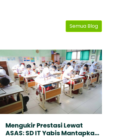
Semua Blog
Mengukir Prestasi Lewat
Senam 
ASAS: SD IT Yabis Mantapkan
Donasi