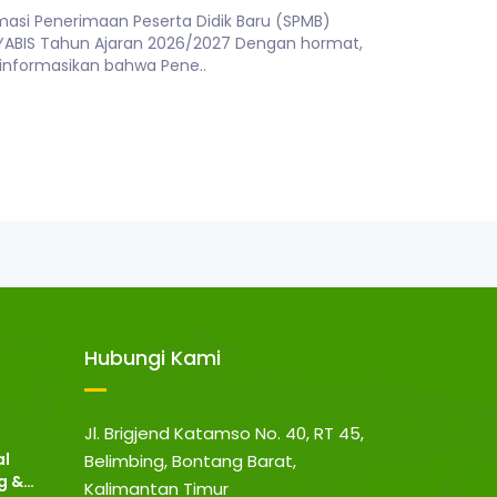
masi Penerimaan Peserta Didik Baru (SPMB)
YABIS Tahun Ajaran 2026/2027 Dengan hormat,
informasikan bahwa Pene..
Hubungi Kami
Jl. Brigjend Katamso No. 40, RT 45,
al
Belimbing, Bontang Barat,
g &
Kalimantan Timur