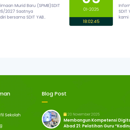
rimaan Murid Baru (SPMB)SDIT
Infor
01-2025
26/2027 Saatnya
SDIT 
iri bersama SDIT YAB..
kami 
18:02:45
aman
Blog Post
20 November 2025
fil Sekolah
Membangun Kompetensi Digit
og
Abad 21: Pelatihan Guru “Kodin