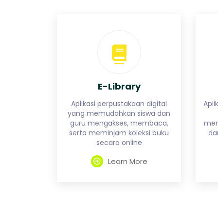
u
G
n
g
E-Library
Aplikasi perpustakaan digital
Apli
yang memudahkan siswa dan
guru mengakses, membaca,
meng
serta meminjam koleksi buku
da
secara online
Learn More