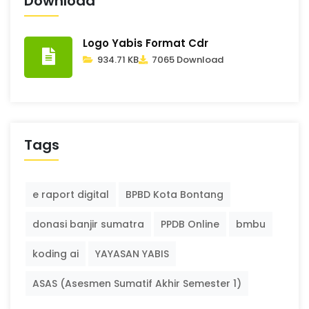
Download
Logo Yabis Format Cdr
934.71 KB
7065 Download
Tags
e raport digital
BPBD Kota Bontang
donasi banjir sumatra
PPDB Online
bmbu
koding ai
YAYASAN YABIS
ASAS (Asesmen Sumatif Akhir Semester 1)