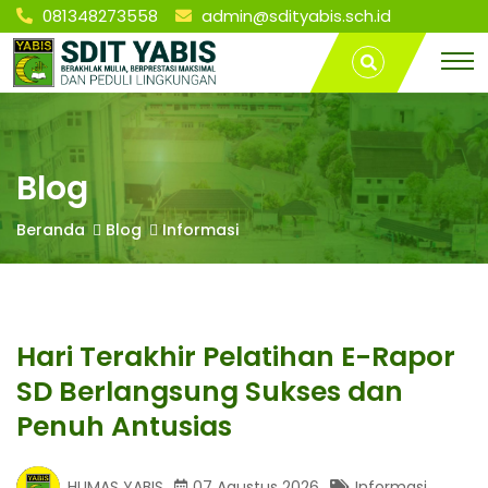
081348273558
admin@sdityabis.sch.id
S
Hari Terakhir
T
Pelatihan E-
r
Rapor SD
a
D
Berlangsung
v
Sukses dan
e
Penuh
l
I
Antusias |
L
Blog
SD IT YABIS
a
BONTANG
m
T
Beranda
Blog
Informasi
p
u
n
Y
g
P
Hari Terakhir Pelatihan E-Rapor
A
a
l
SD Berlangsung Sukses dan
e
B
m
Penuh Antusias
b
a
n
HUMAS YABIS
07 Agustus 2026
Informasi