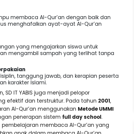
mampu membaca Al-Qur’an dengan baik dan
ligus menghafalkan ayat-ayat Al-Qur’an
ungan yang mengajarkan siswa untuk
gan mengambil sampah yang terlihat tanpa
Berpakaian
siplin, tanggung jawab, dan kerapian peserta
an karakter Islami.
 SD IT YABIS juga menjadi pelopor
efektif dan terstruktur. Pada tahun
2001
,
aran Al-Qur’an menggunakan
Metode UMMI
engan penerapan sistem
full day school
.
e pembelajaran membaca Al-Qur’an yang
ahkan anak dalam membaca Al-Qur’an