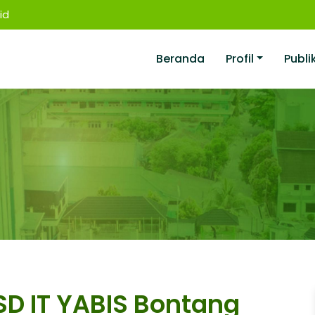
id
Beranda
Profil
Publi
SD IT YABIS Bontang