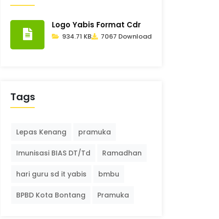
Logo Yabis Format Cdr
934.71 KB
7067 Download
Tags
Lepas Kenang
pramuka
Imunisasi BIAS DT/Td
Ramadhan
hari guru sd it yabis
bmbu
BPBD Kota Bontang
Pramuka