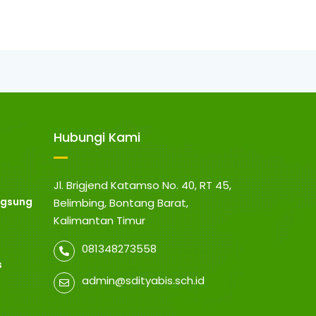
Hubungi Kami
Jl. Brigjend Katamso No. 40, RT 45,
angsung
Belimbing, Bontang Barat,
Kalimantan Timur
081348273558
s
admin@sdityabis.sch.id