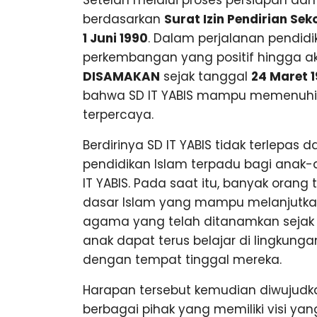
Setelah melalui proses persiapan dan
u
G
berdasarkan
Surat Izin Pendirian Sek
n
g
1 Juni 1990
. Dalam perjalanan pendidi
perkembangan yang positif hingga ak
DISAMAKAN
sejak tanggal
24 Maret 
bahwa SD IT YABIS mampu memenuhi 
terpercaya.
Berdirinya SD IT YABIS tidak terlepas
pendidikan Islam terpadu bagi anak-
IT YABIS. Pada saat itu, banyak oran
dasar Islam yang mampu melanjutkan
agama yang telah ditanamkan sejak
anak dapat terus belajar di lingkung
dengan tempat tinggal mereka.
Harapan tersebut kemudian diwujudka
berbagai pihak yang memiliki visi 