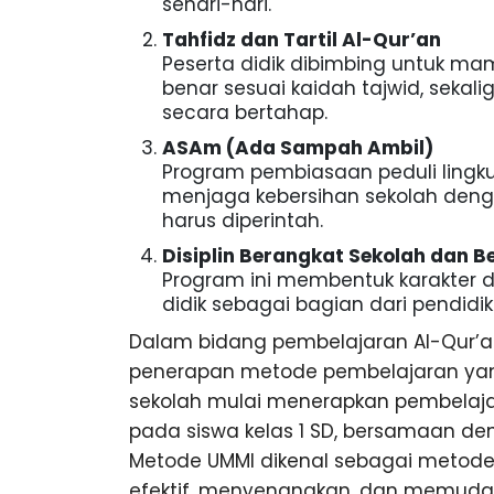
sehari-hari.
Tahfidz dan Tartil Al-Qur’an
Peserta didik dibimbing untuk 
benar sesuai kaidah tajwid, seka
secara bertahap.
ASAm (Ada Sampah Ambil)
Program pembiasaan peduli lingk
menjaga kebersihan sekolah den
harus diperintah.
Disiplin Berangkat Sekolah dan 
Program ini membentuk karakter di
didik sebagai bagian dari pendidik
Dalam bidang pembelajaran Al-Qur’an,
penerapan metode pembelajaran yang 
sekolah mulai menerapkan pembelaj
pada siswa kelas 1 SD, bersamaan d
Metode UMMI dikenal sebagai metod
efektif, menyenangkan, dan memud