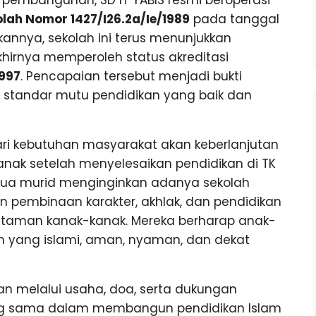
 pembangunan, SD IT YABIS resmi beroperasi
olah Nomor 1427/I26.2a/Ie/1989
pada tanggal
kannya, sekolah ini terus menunjukkan
hirnya memperoleh status akreditasi
1997
. Pencapaian tersebut menjadi bukti
standar mutu pendidikan yang baik dan
 dari kebutuhan masyarakat akan keberlanjutan
anak setelah menyelesaikan pendidikan di TK
g tua murid menginginkan adanya sekolah
 pembinaan karakter, akhlak, dan pendidikan
 taman kanak-kanak. Mereka berharap anak-
an yang islami, aman, nyaman, dan dekat
n melalui usaha, doa, serta dukungan
yang sama dalam membangun pendidikan Islam