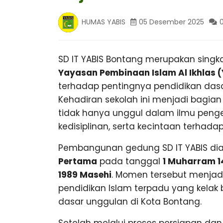
I
n
g
HUMAS YABIS
05 Desember 2025
,
S
T
r
a
SD IT YABIS Bontang
merupakan singka
B
v
Yayasan Pembinaan Islam Al Ikhlas 
e
terhadap pentingnya pendidikan dasar
l
O
P
Kehadiran sekolah ini menjadi bagia
a
tidak hanya unggul dalam ilmu penget
l
N
kedisiplinan, serta kecintaan terhadap
e
m
T
Pembangunan gedung SD IT YABIS di
b
a
Pertama
pada tanggal
1 Muharram 14
n
1989 Masehi
. Momen tersebut menjad
A
g
L
pendidikan Islam terpadu yang kelak
a
dasar unggulan di Kota Bontang.
N
m
p