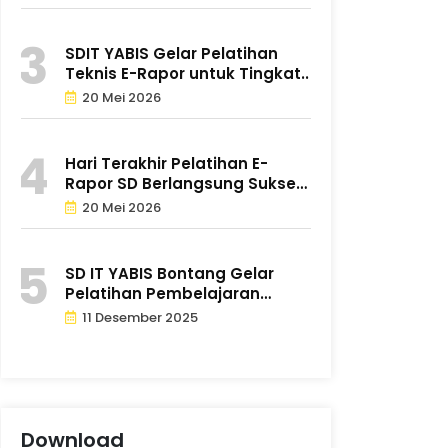
SDIT YABIS Gelar Pelatihan
Teknis E-Rapor untuk Tingkat..
20 Mei 2026
Hari Terakhir Pelatihan E-
Rapor SD Berlangsung Sukses
d..
20 Mei 2026
SD IT YABIS Bontang Gelar
Pelatihan Pembelajaran
Mendal..
11 Desember 2025
Download