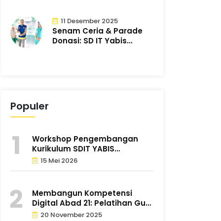
11 Desember 2025
Senam Ceria & Parade
Donasi: SD IT Yabis
Bergerak Bersa..
Populer
Workshop Pengembangan
Kurikulum SDIT YABIS
Tingkatkan K..
15 Mei 2026
Membangun Kompetensi
Digital Abad 21: Pelatihan Guru
�..
20 November 2025