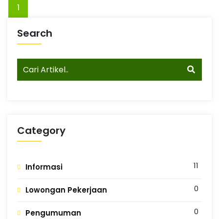
G
n
1
g
Search
Category
11
Informasi
0
Lowongan Pekerjaan
0
Pengumuman