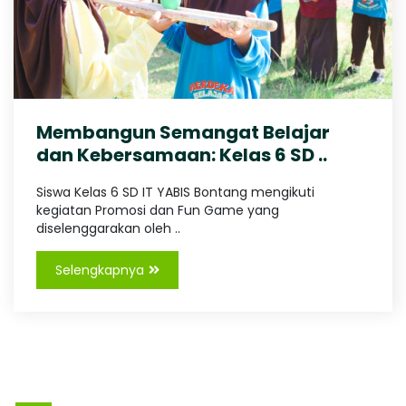
I
g
,
S
T
r
a
B
v
e
Membangun Semangat Belajar
l
O
dan Kebersamaan: Kelas 6 SD ..
P
a
l
Siswa Kelas 6 SD IT YABIS Bontang mengikuti
N
e
kegiatan Promosi dan Fun Game yang
m
diselenggarakan oleh ..
T
b
a
Selengkapnya
n
A
g
L
a
N
m
p
u